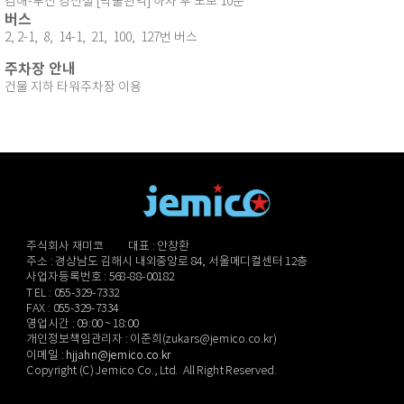
김해-부산 경전철 [박물관역] 하차 후 도보 10분
버스
2, 2-1, 8, 14-1, 21, 100, 127번 버스
주차장 안내
건물 지하 타워주차장 이용
주식회사 재미코 대표 : 안창환
주소 : 경상남도 김해시 내외중앙로 84, 서울메디컬센터 12층
사업자등록번호 : 568-88-00182
TEL : 055-329-7332
FAX : 055-329-7334
영업시간 : 09:00 ~ 18:00
개인정보책임관리자 : 이준희(zukars@jemico.co.kr)
이메일 :
hjjahn@jemico.co.kr
Copyright (C) Jemico Co., Ltd. All Right Reserved.